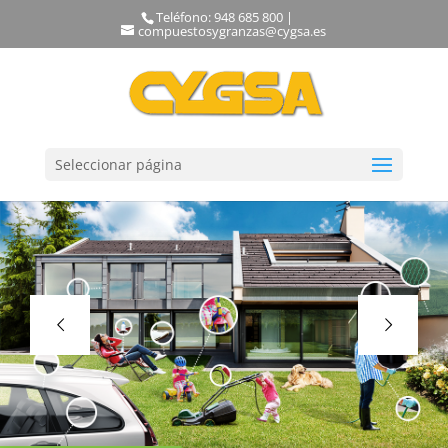
Teléfono: 948 685 800 |
compuestosygranzas@cygsa.es
Seleccionar página
NTIGO