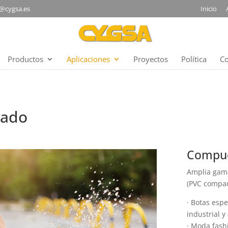
@cygsa.es
Inicio
Productos
Aplicaciones
Proyectos
Política
Co
zado
Compue
Amplia gama
(PVC compac
· Botas espe
industrial y
· Moda fash