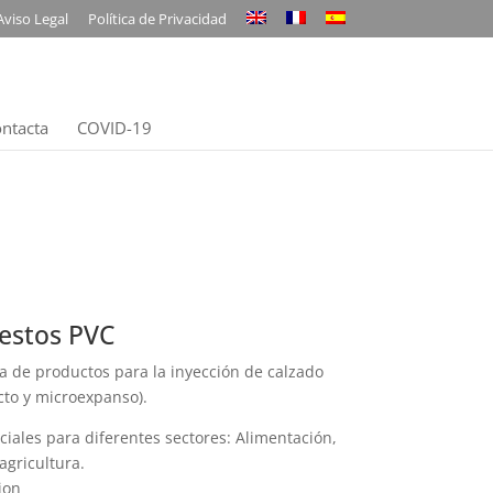
Aviso Legal
Política de Privacidad
ntacta
COVID-19
stos PVC
 de productos para la inyección de calzado
to y microexpanso).
ciales para diferentes sectores: Alimentación,
 agricultura.
ion