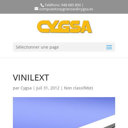
Teléfono: 948 685 800 |
compuestosygranzas@cygsa.es
Sélectionner une page
VINILEXT
par
Cygsa
|
Juil 31, 2012
|
Non classifié(e)