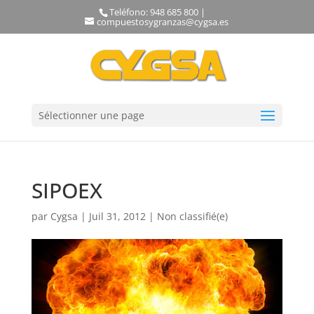
Teléfono: 948 685 800 |
compuestosygranzas@cygsa.es
Sélectionner une page
SIPOEX
par
Cygsa
|
Juil 31, 2012
|
Non classifié(e)